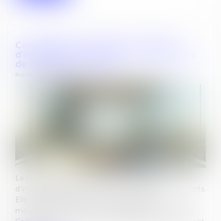
Commissaire aux apports : le défaut
d’indépendance entraîne aussi la nullité
de la lettre de mission
Publié le :
09/06/2026
La Cour de cassation renforce les exigences
d’indépendance pesant sur le commissaire aux apports.
Elle juge que lorsque celui-ci intervient en
méconnaissance des incompatibilités prévues par le