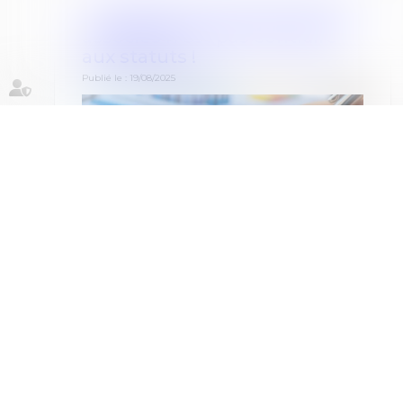
L’engagement personnel des
associés n’est pas contraire
aux statuts !
Publié le :
19/08/2025
Les statuts représentent le socle d’une
société. À ce titre, une décision ne saurait y
contrevenir en prévoyant des modalités
différentes quand bien même la solution
serait prise à l’unanimité des associés (Cass.
Com du 9 juillet 2025, n°24-10.428)...