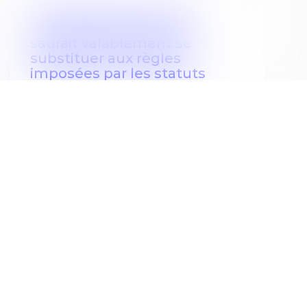
Une décision prise à la
majorité des associés ne
saurait valablement se
substituer aux règles
imposées par les statuts
Publié le :
05/08/2025
Les statuts constituent le socle d’une
société et régissent chaque aspect de son
fonctionnement. Cette règle est d’autant
plus marquée dans les sociétés par actions
simplifiées (SAS), où la liberté statutaire