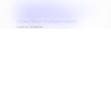
Uber échappe à la
requalification : pas de lien de
subordination pour le
chauffeur indépendant
Publié le :
07/08/2025
Par un arrêt rendu le 9 juillet 2025, la Cour de
cassation confirme qu’un chauffeur VTC qui
utilise la plateforme Uber ne peut être
regardé comme salarié, et rappelle que les
travailleurs immatriculés comme chauffeurs
indépendants, bénéficient d’une présomp...