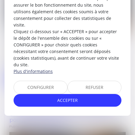
assurer le bon fonctionnement du site, nous
utilisons également des cookies soumis à votre
consentement pour collecter des statistiques de
visite.
Cliquez ci-dessous sur « ACCEPTER » pour accepter
le dépôt de l'ensemble des cookies ou sur «
La Direction générale de la concurrence, de la
CONFIGURER » pour choisir quels cookies
consommation et de la répression des fraudes
nécessitant votre consentement seront déposés
(DGCCRF) se voit dotée d’un nouveau pouvoir
(cookies statistiques), avant de continuer votre visite
concernant les suites à donner à certaines infractions
du site.
relatives à la santé publique ...
Plus d'informations
Lire la suite
CONFIGURER
REFUSER
ACCEPTER
Création d’un conseil de la simplification
pour les entreprises
Publié le :
29/07/2026