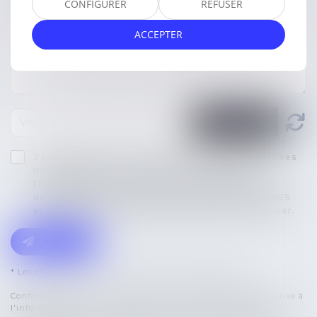
CONFIGURER
REFUSER
ACCEPTER
J'accepte que les informations saisies soient traitées
informatiquement par CABINET LEXINDIES et
l'hébergeur du présent site dans le cadre de ma
demande et de la relation avec CABINET LEXINDIES
et/ou Maître Johnson MAPANG qui peut en découler.
Envoyer
* Les champs suivis d'un astérisque sont obligatoires.
Conformément à la loi n°78-17 du 6 janvier 1978 modifiée relative à
l'informatique, aux fichiers et aux libertés, et au règlement