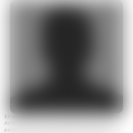
En sa qualité d’ex-associé du cabinet LEXINDIES
AVOCATS Me Johnson MAPANG demeure un
partenaire privilégié du cabinet puisqu’il nous fait