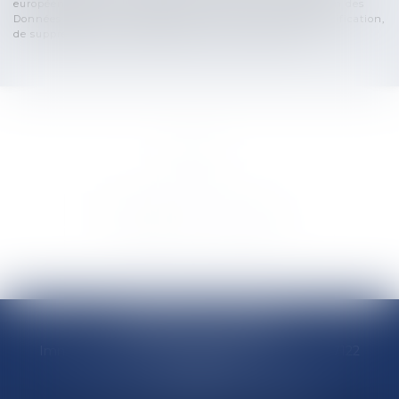
européen 2016/679, dit Règlement Général sur la Protection des
Données (RGPD), vous disposez d'un droit d'accès, de rectification,
de suppression des informations qui vous concernent.
LEXINDIES AVOCATS
Immeuble Magic 3 rue Gothland, ZI de Jarry , 97122
Guadeloupe
Tél :
0590 229 428
-
0690 329 323