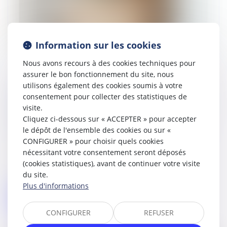
Information sur les cookies
Nous avons recours à des cookies techniques pour
assurer le bon fonctionnement du site, nous
Licenciement économique : l'employeur
utilisons également des cookies soumis à votre
n’a pas à prouver le succès de sa
consentement pour collecter des statistiques de
visite.
stratégie, seulement sa réaction face aux
Cliquez ci-dessous sur « ACCEPTER » pour accepter
difficultés
le dépôt de l'ensemble des cookies ou sur «
24/07/2025
CONFIGURER » pour choisir quels cookies
Dans un arrêt du 1er juillet 2025, la Cour
nécessitant votre consentement seront déposés
de cassation rappelle que la légitimité
(cookies statistiques), avant de continuer votre visite
d’un licenciement économique ne se
du site.
mesure ni à la réussite de la stratégie...
Plus d'informations
Lire la suite
CONFIGURER
REFUSER