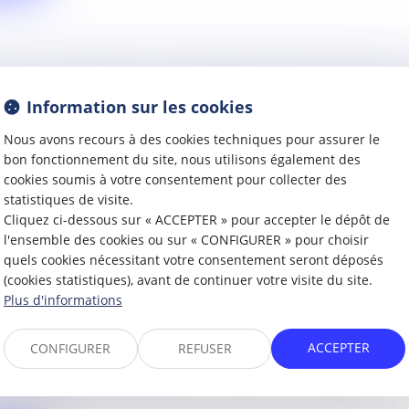
sfert de mails de la messagerie professionnelle
Information sur les cookies
elle ne justifie pas forcément un licenciement 
025
Nous avons recours à des cookies techniques pour assurer le
 grave est celle qui rend impossible le maintien du 
bon fonctionnement du site, nous utilisons également des
itige, les juges sont souvent amenés à juger de la g
cookies soumis à votre consentement pour collecter des
statistiques de visite.
suite
Cliquez ci-dessous sur « ACCEPTER » pour accepter le dépôt de
l'ensemble des cookies ou sur « CONFIGURER » pour choisir
quels cookies nécessitant votre consentement seront déposés
(cookies statistiques), avant de continuer votre visite du site.
Plus d'informations
tant syndical en entreprise : la QPC sur les TPE
ACCEPTER
CONFIGURER
REFUSER
 cassation
025
nation d’un représentant de section syndicale par