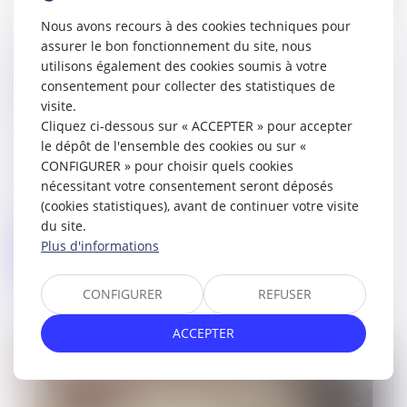
Nous avons recours à des cookies techniques pour
assurer le bon fonctionnement du site, nous
DPE : la lutte contre la fraude aux
utilisons également des cookies soumis à votre
diagnostics de performance énergétique
consentement pour collecter des statistiques de
se renforce
visite.
20/08/2025
Cliquez ci-dessous sur « ACCEPTER » pour accepter
Encore du changement pour les
le dépôt de l'ensemble des cookies ou sur «
entreprises en charge de la réalisation
CONFIGURER » pour choisir quels cookies
des diagnostics de performance
nécessitant votre consentement seront déposés
énergétique (DPE), obligatoires pour
(cookies statistiques), avant de continuer votre visite
toute vente ou loca...
du site.
Plus d'informations
Lire la suite
CONFIGURER
REFUSER
ACCEPTER