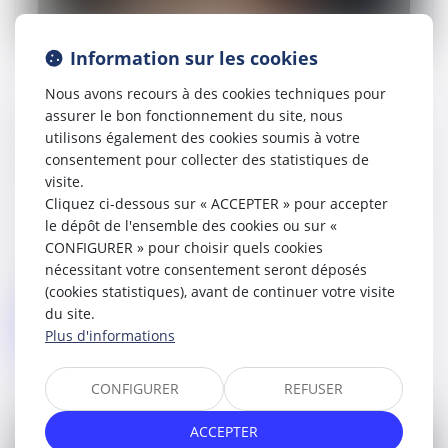
Information sur les cookies
Nous avons recours à des cookies techniques pour
Droit à la déconnexion : pas de
assurer le bon fonctionnement du site, nous
manquement de l’employeur si le salarié
utilisons également des cookies soumis à votre
se connecte spontanément
consentement pour collecter des statistiques de
visite.
21/05/2026
Le choix du salarié de se connecter à son
Cliquez ci-dessous sur « ACCEPTER » pour accepter
poste de travail pendant un arrêt de
le dépôt de l'ensemble des cookies ou sur «
travail pour maladie et de réaliser des
CONFIGURER » pour choisir quels cookies
actions ponctuelles en réponse
nécessitant votre consentement seront déposés
notamme...
(cookies statistiques), avant de continuer votre visite
du site.
Lire la suite
Plus d'informations
CONFIGURER
REFUSER
ACCEPTER