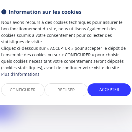
bre
Information sur les cookies
024
e 1er septembre 2024, les nouveaux prêts avance 
Nous avons recours à des cookies techniques pour assurer le
être délivrés par les banques et les sociétés de ti
bon fonctionnement du site, nous utilisons également des
cookies soumis à votre consentement pour collecter des
suite
statistiques de visite.
Cliquez ci-dessous sur « ACCEPTER » pour accepter le dépôt de
l'ensemble des cookies ou sur « CONFIGURER » pour choisir
quels cookies nécessitant votre consentement seront déposés
(cookies statistiques), avant de continuer votre visite du site.
Plus d'informations
ption tacite d’un ouvrage n’est pas fonction d
024
ACCEPTER
CONFIGURER
REFUSER
es des dispositions de l’article 1792-6 du Code civi
el le maître de l'ouvrage déclare accepter l'ouvrage
suite