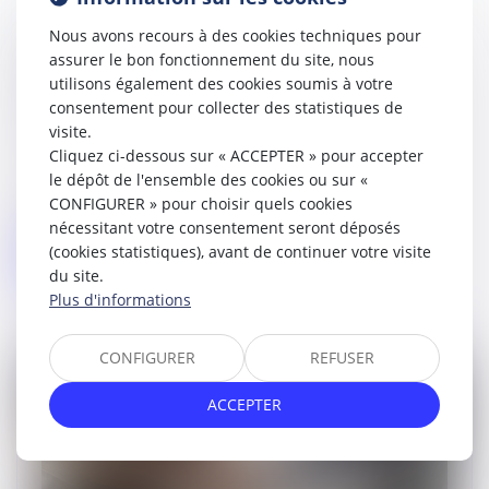
Nouveaux praticiens associés
Nous avons recours à des cookies techniques pour
assurer le bon fonctionnement du site, nous
contractuels temporaires : un cadre
utilisons également des cookies soumis à votre
encadré
consentement pour collecter des statistiques de
09/01/2025
visite.
Un décret du 19 décembre 2024 vient
Cliquez ci-dessous sur « ACCEPTER » pour accepter
instaurer le statut de praticien associé
le dépôt de l'ensemble des cookies ou sur «
contractuel temporaire dans les
CONFIGURER » pour choisir quels cookies
établissements publics de santé...
nécessitant votre consentement seront déposés
(cookies statistiques), avant de continuer votre visite
Lire la suite
du site.
Plus d'informations
CONFIGURER
REFUSER
ACCEPTER