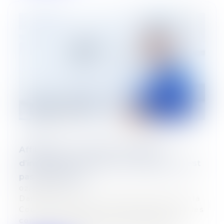
Affiliation à la CARMF : l’absence
d’inscription à l’ordre des médecins n’est
pas un obstacle
02/01/2025
Dans son arrêt du 5 décembre dernier, la
Cour de cassation s’est prononcée sur les
conditions d’affiliation des médecins