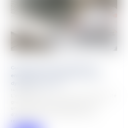
Guichet unique des formalités des
entreprises : un récépissé en cas de
dysfonctionnement
14/01/2025
L’entreprise qui, en raison d’une difficulté
grave de fonctionnement du guichet
unique, sera dans l’impossibilité
d’accomplir une formalité se verra
remettre...