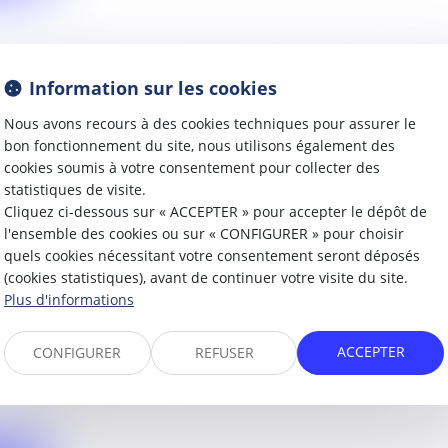
Information sur les cookies
ou insuffisance d’information sur la prise en c
n
Nous avons recours à des cookies techniques pour assurer le
024
bon fonctionnement du site, nous utilisons également des
de cassation a rappelé le 16 octobre dernier qu’en 
cookies soumis à votre consentement pour collecter des
I, alinéa 1er, du Code de la santé publique et 1353 d
statistiques de visite.
Cliquez ci-dessous sur « ACCEPTER » pour accepter le dépôt de
suite
l'ensemble des cookies ou sur « CONFIGURER » pour choisir
quels cookies nécessitant votre consentement seront déposés
(cookies statistiques), avant de continuer votre visite du site.
Plus d'informations
ACCEPTER
CONFIGURER
REFUSER
ortail public pour la facturation électronique ?
024
rnement vient d’annoncer une réorientation du pro
ration électronique entre entreprises tout en confi