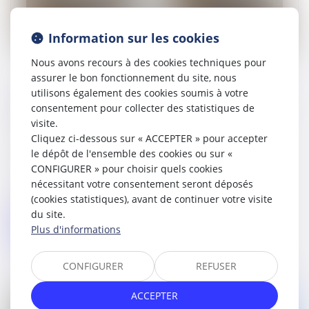
Information sur les cookies
Nous avons recours à des cookies techniques pour
assurer le bon fonctionnement du site, nous
Expertise médicale judiciaire : l’avocat n’a
utilisons également des cookies soumis à votre
pas sa place lors de l’examen clinique
consentement pour collecter des statistiques de
visite.
13/05/2025
Cliquez ci-dessous sur « ACCEPTER » pour accepter
La Cour de cassation a récemment
le dépôt de l'ensemble des cookies ou sur «
rappelé que l’examen clinique réalisé au
CONFIGURER » pour choisir quels cookies
cours d’une expertise judiciaire est
nécessitant votre consentement seront déposés
couvert par le secret médical, et ne
(cookies statistiques), avant de continuer votre visite
saurait ê...
du site.
Lire la suite
Plus d'informations
CONFIGURER
REFUSER
ACCEPTER