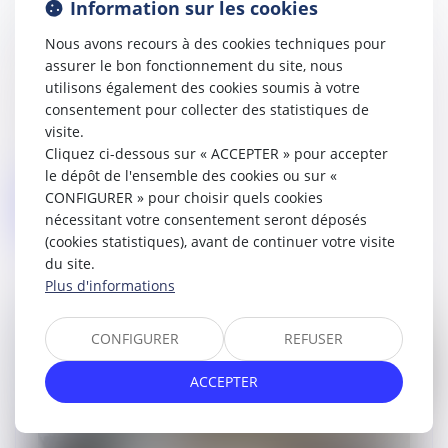
Information sur les cookies
Retrait litigieux : le prix à rembourser est
celui de la dernière cession
Nous avons recours à des cookies techniques pour
03/06/2025
assurer le bon fonctionnement du site, nous
Le droit au retrait litigieux permet au
utilisons également des cookies soumis à votre
débiteur d’une créance cédée de se
consentement pour collecter des statistiques de
libérer de sa dette en remboursant au
visite.
cessionnaire le prix effectivement payé
Cliquez ci-dessous sur « ACCEPTER » pour accepter
pour...
le dépôt de l'ensemble des cookies ou sur «
CONFIGURER » pour choisir quels cookies
Lire la suite
nécessitant votre consentement seront déposés
(cookies statistiques), avant de continuer votre visite
du site.
Plus d'informations
CONFIGURER
REFUSER
ACCEPTER