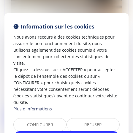
Information sur les cookies
Abus de majorité : la nullité de la
Nous avons recours à des cookies techniques pour
délibération n’est pas subordonnée à la
assurer le bon fonctionnement du site, nous
utilisons également des cookies soumis à votre
mise en cause des associés majoritaires
consentement pour collecter des statistiques de
en l’absence de demande de
visite.
dédommagement !
Cliquez ci-dessous sur « ACCEPTER » pour accepter
23/07/2025
le dépôt de l'ensemble des cookies ou sur «
La Cour de cassation a jugé que
CONFIGURER » pour choisir quels cookies
l’annulation d’une délibération sociale
nécessitant votre consentement seront déposés
fondée sur un abus de majorité ne
(cookies statistiques), avant de continuer votre visite
requiert pas la mise en cause des
du site.
associés majorita...
Plus d'informations
Lire la suite
CONFIGURER
REFUSER