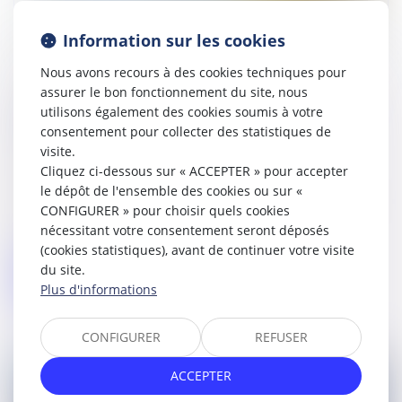
Information sur les cookies
Nous avons recours à des cookies techniques pour
assurer le bon fonctionnement du site, nous
Diagnostic d'assainissement erroné : un
utilisons également des cookies soumis à votre
préjudice certain pour l'acquéreur
consentement pour collecter des statistiques de
04/04/2025
visite.
Lors de la vente d'un immeuble, le
Cliquez ci-dessous sur « ACCEPTER » pour accepter
dossier de diagnostic technique doit
le dépôt de l'ensemble des cookies ou sur «
obligatoirement comporter un document
CONFIGURER » pour choisir quels cookies
relatif au contrôle des installations
nécessitant votre consentement seront déposés
d'assaini...
(cookies statistiques), avant de continuer votre visite
du site.
Lire la suite
Plus d'informations
CONFIGURER
REFUSER
ACCEPTER