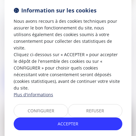
Information sur les cookies
L’appli carte Vitale désormais disponible
Nous avons recours à des cookies techniques pour
pour tous les utilisateurs de France
assurer le bon fonctionnement du site, nous
utilisons également des cookies soumis à votre
identité
consentement pour collecter des statistiques de
27/03/2025
visite.
Déjà disponible dans 23 départements, et
Cliquez ci-dessous sur « ACCEPTER » pour accepter
activée par près de 700 000 personnes,
le dépôt de l'ensemble des cookies ou sur «
l’appli carte Vitale, le nouveau format
CONFIGURER » pour choisir quels cookies
dématérialisé de la carte Vitale sur...
nécessitant votre consentement seront déposés
Lire la suite
(cookies statistiques), avant de continuer votre visite
du site.
Plus d'informations
CONFIGURER
REFUSER
ACCEPTER