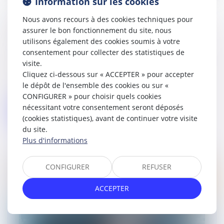
Information sur les cookies
Fin de vie droit à l'aide à mourir
Nous avons recours à des cookies techniques pour
Proposition de loi Falorni
assurer le bon fonctionnement du site, nous
02/07/2026
utilisons également des cookies soumis à votre
La proposition de loi crée un droit à
consentement pour collecter des statistiques de
l'aide à mourir pour les malades majeurs
visite.
condamnés par une affection grave et
Cliquez ci-dessous sur « ACCEPTER » pour accepter
qui en ont exprimé la demande, sous
le dépôt de l'ensemble des cookies ou sur «
certa...
CONFIGURER » pour choisir quels cookies
nécessitant votre consentement seront déposés
Lire la suite
(cookies statistiques), avant de continuer votre visite
du site.
Plus d'informations
CONFIGURER
REFUSER
ACCEPTER