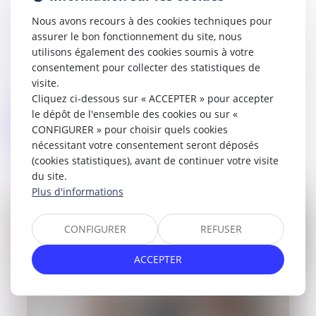
pour tous les utilisateurs de France
Nous avons recours à des cookies techniques pour
identité
assurer le bon fonctionnement du site, nous
27/03/2025
utilisons également des cookies soumis à votre
Déjà disponible dans 23 départements, et
consentement pour collecter des statistiques de
activée par près de 700 000 personnes,
visite.
l’appli carte Vitale, le nouveau format
Cliquez ci-dessous sur « ACCEPTER » pour accepter
dématérialisé de la carte Vitale sur...
le dépôt de l'ensemble des cookies ou sur «
CONFIGURER » pour choisir quels cookies
Lire la suite
nécessitant votre consentement seront déposés
(cookies statistiques), avant de continuer votre visite
du site.
Plus d'informations
CONFIGURER
REFUSER
ACCEPTER