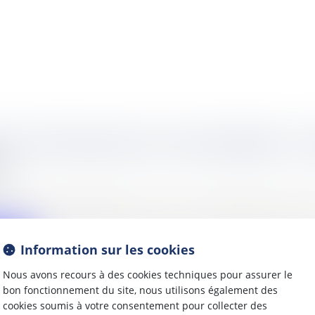
t de l'intéressement et de la participation : n'
!
024
 clôture de chaque exercice, une information doit 
crit à chaque salarié à qui a été versée une prime d
suite
Information sur les cookies
Nous avons recours à des cookies techniques pour assurer le
bon fonctionnement du site, nous utilisons également des
cookies soumis à votre consentement pour collecter des