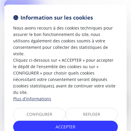
Lire la suite
Information sur les cookies
Nous avons recours à des cookies techniques pour
assurer le bon fonctionnement du site, nous
utilisons également des cookies soumis à votre
consentement pour collecter des statistiques de
visite.
Cliquez ci-dessous sur « ACCEPTER » pour accepter
le dépôt de l'ensemble des cookies ou sur «
CONFIGURER » pour choisir quels cookies
nécessitant votre consentement seront déposés
(cookies statistiques), avant de continuer votre visite
du site.
Plus d'informations
CONFIGURER
REFUSER
ACCEPTER