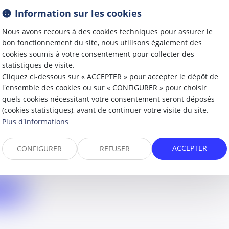
024
Information sur les cookies
 en vigueur obligatoire du nouveau modèle de bull
Nous avons recours à des cookies techniques pour assurer le
ier 2026. Les employeurs peuvent le mettre en pla
bon fonctionnement du site, nous utilisons également des
cookies soumis à votre consentement pour collecter des
suite
statistiques de visite.
Cliquez ci-dessous sur « ACCEPTER » pour accepter le dépôt de
l'ensemble des cookies ou sur « CONFIGURER » pour choisir
quels cookies nécessitant votre consentement seront déposés
(cookies statistiques), avant de continuer votre visite du site.
 : le Ministère du Travail rappelle les mesures 
Plus d'informations
024
ACCEPTER
CONFIGURER
REFUSER
il à la chaleur est à l’origine de risques pour la san
 le risque d’accidents du travail. Le Ministère du T
suite