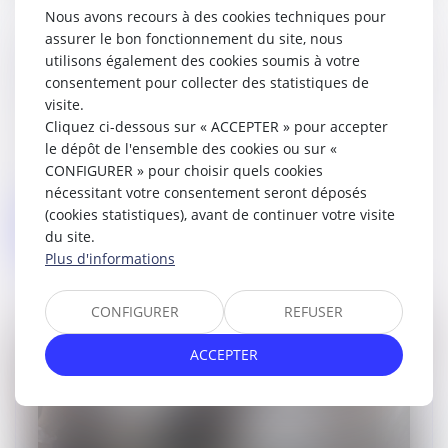
Nous avons recours à des cookies techniques pour
Canicule : le Ministère du Travail rappelle
assurer le bon fonctionnement du site, nous
les mesures à prendre pour protéger les
utilisons également des cookies soumis à votre
salariés
consentement pour collecter des statistiques de
visite.
28/08/2024
Le travail à la chaleur est à l’origine de
Cliquez ci-dessous sur « ACCEPTER » pour accepter
risques pour la santé des travailleurs et
le dépôt de l'ensemble des cookies ou sur «
augmente le risque d’accidents du
CONFIGURER » pour choisir quels cookies
travail. Le Ministère du Travail rappe...
nécessitant votre consentement seront déposés
(cookies statistiques), avant de continuer votre visite
Lire la suite
du site.
Plus d'informations
CONFIGURER
REFUSER
ACCEPTER