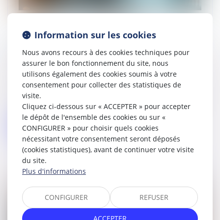
Information sur les cookies
Directive relative à l’amélioration du droit
Nous avons recours à des cookies techniques pour
des sociétés à l’ère numérique
assurer le bon fonctionnement du site, nous
30/07/2025
utilisons également des cookies soumis à votre
La directive (UE) 2025/25 du 19 décembre
consentement pour collecter des statistiques de
2024 relative à l’extension et à
visite.
l’amélioration de l’utilisation des outils et
Cliquez ci-dessous sur « ACCEPTER » pour accepter
processus numériques dans le domaine...
le dépôt de l'ensemble des cookies ou sur «
Lire la suite
CONFIGURER » pour choisir quels cookies
nécessitant votre consentement seront déposés
(cookies statistiques), avant de continuer votre visite
du site.
Plus d'informations
CONFIGURER
REFUSER
ACCEPTER