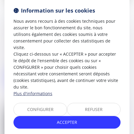
Information sur les cookies
Épidémie de coqueluche : avis HAS et
Nous avons recours à des cookies techniques pour
HCSP
assurer le bon fonctionnement du site, nous
utilisons également des cookies soumis à votre
29/08/2024
Suite au DGS-Urgent du 7 juin 2024,
consentement pour collecter des statistiques de
informant de l’intensification de la
visite.
circulation de la bactérie Bordetella
Cliquez ci-dessous sur « ACCEPTER » pour accepter
pertussis en France et en Europe et
le dépôt de l'ensemble des cookies ou sur «
rappelant...
CONFIGURER » pour choisir quels cookies
nécessitant votre consentement seront déposés
Lire la suite
(cookies statistiques), avant de continuer votre visite
du site.
Plus d'informations
CONFIGURER
REFUSER
ACCEPTER