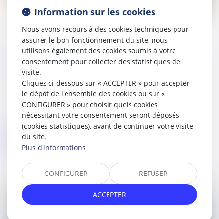
Information sur les cookies
Nous avons recours à des cookies techniques pour
assurer le bon fonctionnement du site, nous
Vice caché : la prescription court à
utilisons également des cookies soumis à votre
compter de la mise en cause par le
consentement pour collecter des statistiques de
maître d’ouvrage
visite.
13/06/2025
Cliquez ci-dessous sur « ACCEPTER » pour accepter
En matière de garantie des vices cachés,
le dépôt de l'ensemble des cookies ou sur «
lorsque l’action est exercée de manière
CONFIGURER » pour choisir quels cookies
récursoire par un constructeur ou son
nécessitant votre consentement seront déposés
assureur à l’encontre du fournisseur d...
(cookies statistiques), avant de continuer votre visite
du site.
Lire la suite
Plus d'informations
CONFIGURER
REFUSER
ACCEPTER